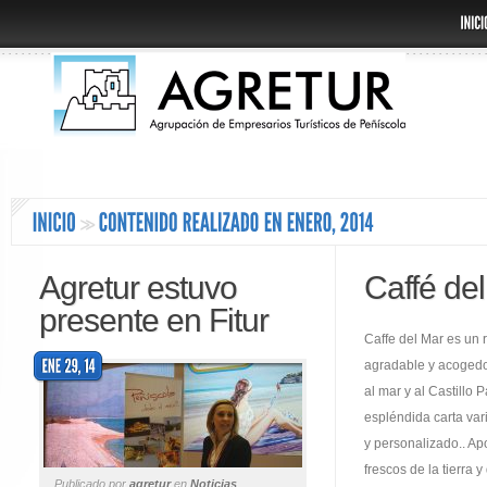
Agretur estuvo
Caffé de
presente en Fitur
Caffe del Mar es un 
agradable y acogedo
al mar y al Castillo 
espléndida carta vari
y personalizado.. A
frescos de la tierra 
Publicado por
agretur
en
Noticias