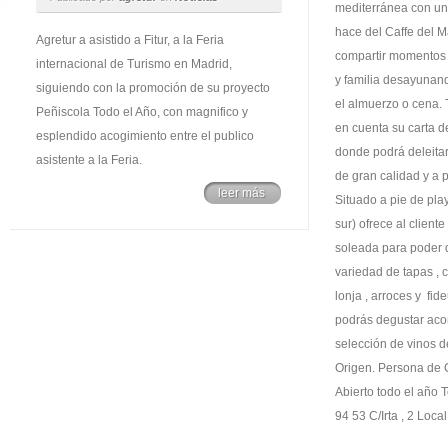
mediterránea con un
hace del Caffe del Ma
Agretur a asistido a Fitur, a la Feria
compartir momentos
internacional de Turismo en Madrid,
y familia desayunand
siguiendo con la promoción de su proyecto
el almuerzo o cena.
Peñiscola Todo el Año, con magnifico y
en cuenta su carta 
esplendido acogimiento entre el publico
donde podrá deleita
asistente a la Feria.
de gran calidad y a 
leer más
Situado a pie de pla
sur) ofrece al client
soleada para poder d
variedad de tapas , 
lonja , arroces y fi
podrás degustar ac
selección de vinos 
Origen. Persona de C
Abierto todo el año T
94 53 C/Irta , 2 Local 