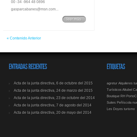
00 -34 -964 48 0896
gasparcabanes@msn.com...
leer más
« Contenido Anterior
Acta de la junta directiva, 6 de octubre del 2015
agretur
Alquileres t
Turísticos Altubel
Ca
Acta de la junta directiva, 24 de marzo del 2015
Boutique RH PortoCr
Acta de la junta directiva, 23 de octubre del 2014
Suites Peñíscola
nu
Acta de la junta directiva, 7 de agosto del 2014
Les Doyes
turismo
Acta de la junta directiva, 20 de mayo del 2014