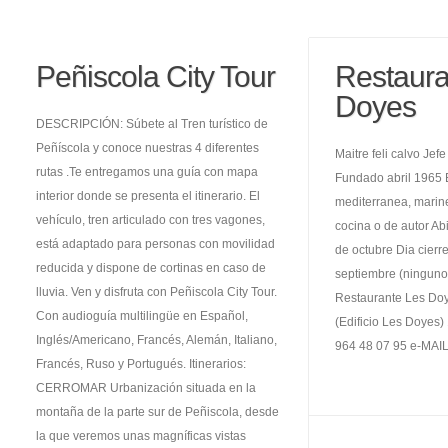
Peñiscola City Tour
Restaura
Doyes
DESCRIPCIÓN: Súbete al Tren turístico de
Peñíscola y conoce nuestras 4 diferentes
Maitre feli calvo Jefe
rutas .Te entregamos una guía con mapa
Fundado abril 1965 
interior donde se presenta el itinerario. El
mediterranea, marin
vehículo, tren articulado con tres vagones,
cocina o de autor Ab
está adaptado para personas con movilidad
de octubre Dia cierre
reducida y dispone de cortinas en caso de
septiembre (ninguno)
lluvia. Ven y disfruta con Peñiscola City Tour.
Restaurante Les Doy
Con audioguía multilingüe en Español,
(Edificio Les Doyes
Inglés/Americano, Francés, Alemán, Italiano,
964 48 07 95 e-MAIL.
Francés, Ruso y Portugués. Itinerarios:
CERROMAR Urbanización situada en la
montaña de la parte sur de Peñiscola, desde
la que veremos unas magníficas vistas