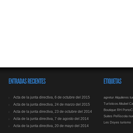
Acta de la junta directiva, 6 de octubre del 2015
agretur
Alquileres t
Turísticos Altubel
Ca
Acta de la junta directiva, 24 de marzo del 2015
Boutique RH PortoCr
Acta de la junta directiva, 23 de octubre del 2014
Suites Peñíscola
nu
Acta de la junta directiva, 7 de agosto del 2014
Les Doyes
turismo
Acta de la junta directiva, 20 de mayo del 2014